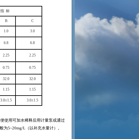
指
标
B
C
1.0
3.0
6.8
6.8
2.25
2.25
0.75
0.75
32.0
32.0
1.15
1.15
3.0
±
1.5
3.0
±
1.5
方便使用可加水稀释后用计量泵或通过
般为
5~20mg/L
（以补充水量计）。