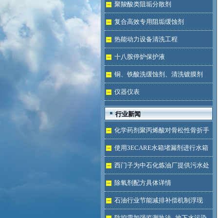
液体
聚羧酸类阻垢分散剂
复合高效专用阻垢缓蚀剂
热能动力设备清洗工程
十八胺停炉保护液
铜、铁酸洗缓蚀剂、清洗镀膜剂
仪器仪表
行业新闻
化学药剂聚丙烯酸对骨松性骨折手
术成功的用途
使用3ECARE水箱堵漏剂进行水箱
免拆堵漏的维修保养技术
西门子为中石化炼油厂提供污水处
理技术
除氧剂配方具体详情
石油行业节能减排补偿机制浮现
防控需加强监测执法--地下水污染