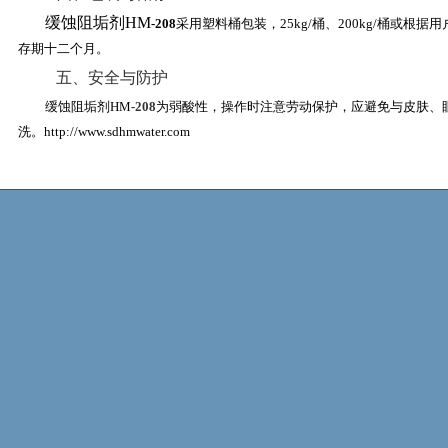
缓蚀阻垢剂HM
-208
采用塑料桶包装，
25kg
/
桶
、
200kg
/
桶或根据用
存期十二个月。
五、安全与防护
缓蚀阻垢剂HM
-208
为弱酸性，操作时注意劳动保护，应避免与皮肤、
洗。
http://www.sdhmwater.com