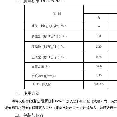
二、质量标准
DL/806-2002
项
目
A
唑类（以
C
H
N
计）
%
≥
--
6
5
3
3-
6.8
膦酸盐（以
PO
计）
%
≥
4
3-
2.25
亚磷酸（以
PO
计）
%
≤
3
3-
0.75
正磷酸（以
PO
计）
%
≤
4
固体含量
%
≥
32.0
3
1.15
密度
20
℃
(g/cm
)
≥
pH(1%
水溶液
)
3.0
±
1.5
三、使用方法
缓蚀阻垢剂HM
将每天所需的
-208
加入塑料加药桶（或箱）内，为
调节阀门将药剂在循环泵入口处（即集水池出口处）连续加入。加药浓度一
四、包装与储存