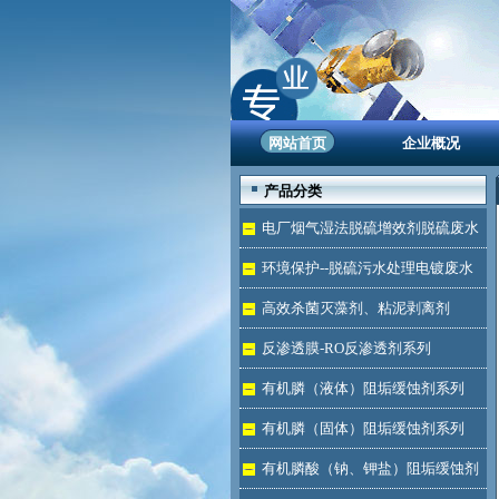
网站首页
企业概况
产品分类
电厂烟气湿法脱硫增效剂脱硫废水
处理
环境保护--脱硫污水处理电镀废水
达标
高效杀菌灭藻剂、粘泥剥离剂
反渗透膜-RO反渗透剂系列
有机膦（液体）阻垢缓蚀剂系列
有机膦（固体）阻垢缓蚀剂系列
有机膦酸（钠、钾盐）阻垢缓蚀剂