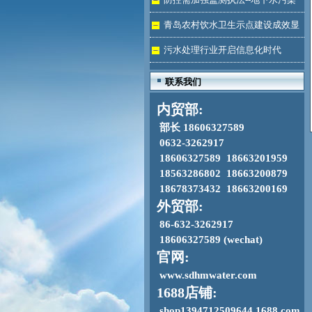
加剧
青岛农村饮水卫生示点建设成效显
著
污水处理行业开启信息化时代
联系我们
内贸部:
部长 18606327589
0632-3262917
18606327589 18663201959
18563286802 18663200879
18678373432 18663200169
外贸部:
86-632-3262917
18606327589 (wechat)
官网:
www.sdhmwater.com
1688店铺:
shop1394712509644.1688.com