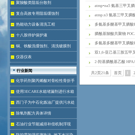
液体
聚羧酸类阻垢分散剂
atmp•na5 氨基三甲叉
复合高效专用阻垢缓蚀剂
atmp.n3 氨基三甲叉
热能动力设备清洗工程
多氨基多醚基甲叉膦酸P
膦酰基羧酸共聚物 POC
十八胺停炉保护液
多氨基多醚基甲叉膦酸P
铜、铁酸洗缓蚀剂、清洗镀膜剂
双1,6-亚己基三胺五甲叉
仪器仪表
2-羟基膦酰基乙酸 HPA
行业新闻
共2页21条
首页
1
化学药剂聚丙烯酸对骨松性骨折手
术成功的用途
使用3ECARE水箱堵漏剂进行水箱
免拆堵漏的维修保养技术
西门子为中石化炼油厂提供污水处
理技术
除氧剂配方具体详情
石油行业节能减排补偿机制浮现
防控需加强监测执法--地下水污染