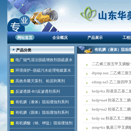
网站首页
企业概况
产品展示
工程
有机膦（液体）阻垢
产品分类
电厂烟气湿法脱硫增效剂脱硫废水
二乙烯三胺五甲叉膦酸七钠 
处理
环境保护--脱硫污水处理电镀废水
dtpmp.nax 二乙烯
达标
高效杀菌灭藻剂、粘泥剥离剂
edtmp.na5 乙二胺四
hedp•kx 羟基亚乙基
反渗透膜-RO反渗透剂系列
hedp•na4 羟基乙叉二
有机膦（液体）阻垢缓蚀剂系列
hedp•na2 羟基乙叉二
有机膦（固体）阻垢缓蚀剂系列
hedp·na 羟基乙叉二膦
有机膦酸（钠、钾盐）阻垢缓蚀剂
atmp•kx 氨基三甲叉膦