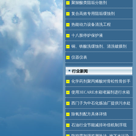
液体
聚羧酸类阻垢分散剂
复合高效专用阻垢缓蚀剂
热能动力设备清洗工程
十八胺停炉保护液
铜、铁酸洗缓蚀剂、清洗镀膜剂
仪器仪表
行业新闻
化学药剂聚丙烯酸对骨松性骨折手
术成功的用途
使用3ECARE水箱堵漏剂进行水箱
免拆堵漏的维修保养技术
西门子为中石化炼油厂提供污水处
理技术
除氧剂配方具体详情
石油行业节能减排补偿机制浮现
防控需加强监测执法--地下水污染