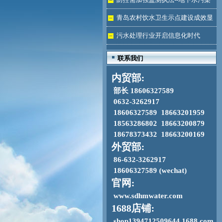
加剧
青岛农村饮水卫生示点建设成效显
著
污水处理行业开启信息化时代
联系我们
内贸部:
部长 18606327589
0632-3262917
18606327589 18663201959
18563286802 18663200879
18678373432 18663200169
外贸部:
86-632-3262917
18606327589 (wechat)
官网:
www.sdhmwater.com
1688店铺:
shop1394712509644.1688.com