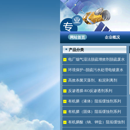
网站首页
企业概况
产品分类
电厂烟气湿法脱硫增效剂脱硫废水
处理
环境保护--脱硫污水处理电镀废水
达标
高效杀菌灭藻剂、粘泥剥离剂
反渗透膜-RO反渗透剂系列
有机膦（液体）阻垢缓蚀剂系列
有机膦（固体）阻垢缓蚀剂系列
有机膦酸（钠、钾盐）阻垢缓蚀剂