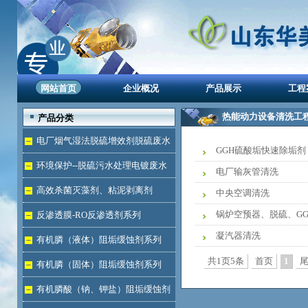
网站首页
企业概况
产品展示
工程
热能动力设备清洗工
产品分类
电厂烟气湿法脱硫增效剂脱硫废水
GGH硫酸垢快速除垢剂
处理
环境保护--脱硫污水处理电镀废水
电厂输灰管清洗
达标
高效杀菌灭藻剂、粘泥剥离剂
中央空调清洗
锅炉空预器、脱硫、G
反渗透膜-RO反渗透剂系列
凝汽器清洗
有机膦（液体）阻垢缓蚀剂系列
共1页5条
首页
1
有机膦（固体）阻垢缓蚀剂系列
有机膦酸（钠、钾盐）阻垢缓蚀剂