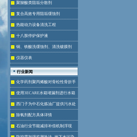
液体
聚羧酸类阻垢分散剂
复合高效专用阻垢缓蚀剂
热能动力设备清洗工程
十八胺停炉保护液
铜、铁酸洗缓蚀剂、清洗镀膜剂
仪器仪表
行业新闻
化学药剂聚丙烯酸对骨松性骨折手
术成功的用途
使用3ECARE水箱堵漏剂进行水箱
免拆堵漏的维修保养技术
西门子为中石化炼油厂提供污水处
理技术
除氧剂配方具体详情
石油行业节能减排补偿机制浮现
防控需加强监测执法--地下水污染