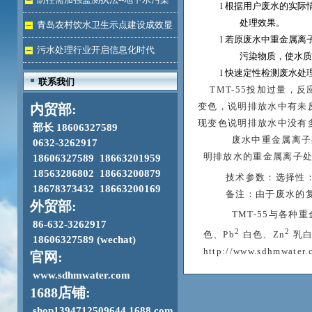
l
根据用户废水的实际
处理效果。
加剧
青岛农村饮水卫生示点建设成效显
l
若原废水中重金属离子
著
污水处理行业开启信息化时代
污染物质，使水质
l
快速定性检测废水处
联系我们
TMT-55
投加过量，反
变色，说明排放水中有未反
内贸部:
现变色说明排放水中没有
部长 18606327589
废水中重金属离子
0632-3262917
明排放水的重金属离子
18606327589 18663201959
18563286802 18663200879
技术参数：选择性：
18678373432 18663200169
备注：由于废水的
外贸部:
TMT-55
与各种重
86-632-3262917
2
2
色、Pb
白色、Zn
乳白
18606327589 (wechat)
http://www.sdhmwater.
官网:
www.sdhmwater.com
1688店铺:
shop1394712509644.1688.com