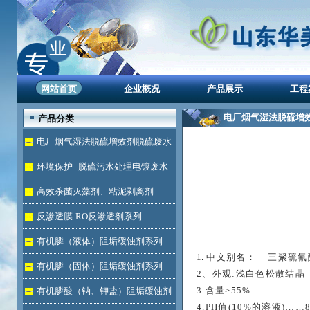
网站首页
企业概况
产品展示
工程
电厂烟气湿法脱硫增
产品分类
电厂烟气湿法脱硫增效剂脱硫废水
处理
环境保护--脱硫污水处理电镀废水
达标
高效杀菌灭藻剂、粘泥剥离剂
反渗透膜-RO反渗透剂系列
有机膦（液体）阻垢缓蚀剂系列
1.
中文别名： 三聚硫氰酸
有机膦（固体）阻垢缓蚀剂系列
2
、外观:浅白色松散结晶
3.含量≥55%
有机膦酸（钠、钾盐）阻垢缓蚀剂
4.PH
值(10%的溶液)……8.