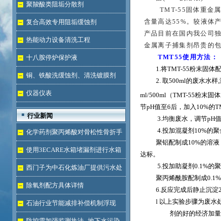
液体
聚羧酸类阻垢分散剂
TMT-55
固体重金
含量高达55%。较液体
复合高效专用阻垢缓蚀剂
产品目前在国内我公司
热能动力设备清洗工程
金属离子捕集剂昂贵的
TMT55
使用方法：
十八胺停炉保护液
1.
将TMT-55粉末固体
铜、铁酸洗缓蚀剂、清洗镀膜剂
2.
取500ml的废水水样
仪器仪表
ml/500ml（TMT-55粉末固体加
节pH值至6后，加入10%的TMT
行业新闻
3.
均衡废水，调节pH值
4.
投加混凝剂10%的聚合氯
化学药剂聚丙烯酸对骨松性骨折手
聚铝配制成10%的溶液，
术成功的用途
使用3ECARE水箱堵漏剂进行水箱
达标。
5.
投加助凝剂0.1%的聚
免拆堵漏的维修保养技术
西门子为中石化炼油厂提供污水处
聚丙烯酰胺配制成0.1%的
理技术
除氧剂配方具体详情
6.
反应完成后静止沉淀
l
以上实验步骤为废水
石油行业节能减排补偿机制浮现
剂的好的经济加量
防控需加强监测执法--地下水污染