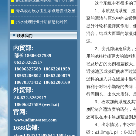
这个系统中有很多的子系
加剧
1、水质澄清系统，澄清
青岛农村饮水卫生示点建设成效显
聚的泥渣与原水中的杂质
著
污水处理行业开启信息化时代
提升叶轮和搅拌浆作用，
混合，结成大而重的絮凝
联系我们
泥。
内贸部:
2、变孔隙
系统，
滤池
部长 18606327589
用的
粒径更大的滤料
滤料
0632-3262917
径及所占的比例相差较大
18606327589 18663201959
通滤池形成滤层的表面过
18563286802 18663200879
滤料的加入并在滤层中混
18678373432 18663200169
有利于对细小颗粒的去除
外贸部:
行周期长、出水水质好、
86-632-3262917
3、石灰加药系统及其它
18606327589 (wechat)
配制合适浓度的药剂，
质
官网:
还可以在水中添加絮凝剂
www.sdhmwater.com
4、出水情况，中水经过深度
1688店铺:
磷：≤1.0mg/L pH：6-9总
shop1394712509644.1688.com