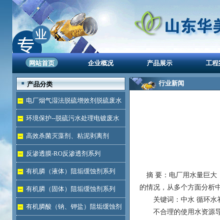
网站首页
企业概况
产品展示
工程
行业新闻
产品分类
电厂烟气湿法脱硫增效剂脱硫废水
处理
环境保护--脱硫污水处理电镀废水
达标
高效杀菌灭藻剂、粘泥剥离剂
反渗透膜-RO反渗透剂系列
有机膦（液体）阻垢缓蚀剂系列
摘 要：电厂用水量巨大
的情况，从多个方面分析
有机膦（固体）阻垢缓蚀剂系列
关键词：中水 循环水补
有机膦酸（钠、钾盐）阻垢缓蚀剂
不合理的使用水资源导致