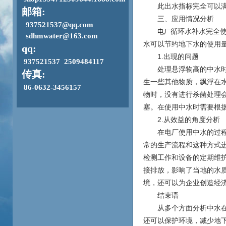
此出水指标完全可以满
邮箱:
三、应用情况分析
937521537@qq.com
循环水补水完全
电厂
sdhmwater@163.com
水可以节约地下水的使用
qq:
1.出现的问题
937521537 2509484117
处理悬浮物高的中水时有
传真:
生一些其他物质，飘浮在
86-0632-3456157
物时，没有进行杀菌处理
塞。在使用中水时需要根
2.从效益的角度分析
在电厂使用中水的过程中
常的生产流程和这种方式
检测工作和设备的定期维
接排放，影响了当地的水
境，还可以为企业创造经
结束语
从多个方面分析中水在
还可以保护环境，减少地