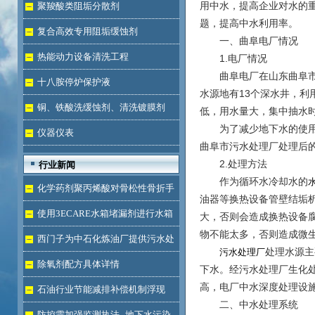
液体
用中水，提高企业对水的
聚羧酸类阻垢分散剂
题，提高中水利用率。
复合高效专用阻垢缓蚀剂
一、曲阜电厂情况
热能动力设备清洗工程
1.电厂情况
曲阜电厂在山东曲阜市，
十八胺停炉保护液
水源地有13个深水井，
铜、铁酸洗缓蚀剂、清洗镀膜剂
低，用水量大，集中抽水
为了减少地下水的使用，
仪器仪表
曲阜市污水处理厂处理后
2.处理方法
行业新闻
作为循环水冷却水的
化学药剂聚丙烯酸对骨松性骨折手
油器等换热设备管壁结垢
术成功的用途
使用3ECARE水箱堵漏剂进行水箱
大，否则会造成换热设备
物不能太多，否则造成微
免拆堵漏的维修保养技术
西门子为中石化炼油厂提供污水处
处理水源主
污水处理厂
理技术
除氧剂配方具体详情
下水。经污水处理厂生化
高，电厂中水深度处理设
石油行业节能减排补偿机制浮现
二、中水处理系统
防控需加强监测执法--地下水污染