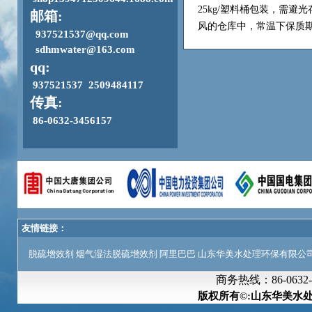
25kg/塑料桶包装，需
邮箱:
风的仓库中，常温下保质
937521537@qq.com
sdhmwater@163.com
qq:
937521537 2509484117
传真:
86-0632-3456157
友情链接：
脱硫增效剂
烟气湿法脱硫增效剂
阿里巴巴
山东华美水处理环保有限公
商务热线：
86-063
版权所有©:山东华美水