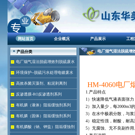
网站首页
企业概况
产品展示
工程
电厂烟气湿法脱硫增
产品分类
电厂烟气湿法脱硫增效剂脱硫废水
处理
环境保护--脱硫污水处理电镀废水
达标
HM-4
060电
高效杀菌灭藻剂、粘泥剥离剂
1.产品特点
反渗透膜-RO反渗透剂系列
1）快速降低气液表面张
有机膦（液体）阻垢缓蚀剂系列
2）加入量少，每2000m3的浆
3）在水中极易分散，与
有机膦（固体）阻垢缓蚀剂系列
4）稳定性强，耐酸，耐高
有机膦酸（钠、钾盐）阻垢缓蚀剂
5）无腐蚀、无不良副作用