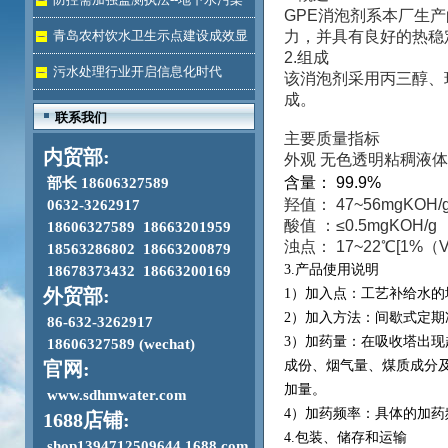
GPE消泡剂系本厂生
加剧
青岛农村饮水卫生示点建设成效显
力，并具有良好的热稳
2.组成
著
污水处理行业开启信息化时代
该消泡剂采用丙三醇、
成。
联系我们
主要质量指标
内贸部:
外观 无色透明粘稠液体
部长 18606327589
含量： 99.9%
0632-3262917
羟值： 47~56mgKOH/
酸值 ：≤0.5mgKOH/g
18606327589 18663201959
浊点： 17~22℃[1%（
18563286802 18663200879
18678373432 18663200169
3.产品使用说明
外贸部:
1）加入点：工艺补给水的
2）加入方法：间歇式定
86-632-3262917
3）加药量：在吸收塔出现
18606327589 (wechat)
成份、烟气量、煤质成分
官网:
加量。
www.sdhmwater.com
4）加药频率：具体的加药
1688店铺:
4.包装、储存和运输
shop1394712509644.1688.com