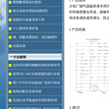
1.产品说明
液体
聚羧酸类阻垢分散剂
火电厂烟气脱硫浆液专用
复合高效专用阻垢缓蚀剂
剂等物质聚合而成，能够
泡沫造成的虚高液位，防
热能动力设备清洗工程
十八胺停炉保护液
2.产品性能
铜、铁酸洗缓蚀剂、清洗镀膜剂
仪器仪表
行业新闻
化学药剂聚丙烯酸对骨松性骨折手
术成功的用途
使用3ECARE水箱堵漏剂进行水箱
免拆堵漏的维修保养技术
西门子为中石化炼油厂提供污水处
理技术
除氧剂配方具体详情
石油行业节能减排补偿机制浮现
1.概述
防控需加强监测执法--地下水污染