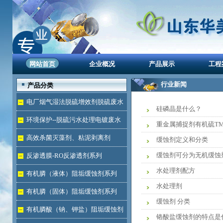
网站首页
企业概况
产品展示
工程
行业新闻
产品分类
电厂烟气湿法脱硫增效剂脱硫废水
硅磷晶是什么？
处理
环境保护--脱硫污水处理电镀废水
重金属捕捉剂有机硫TM
达标
高效杀菌灭藻剂、粘泥剥离剂
缓蚀剂定义和分类
缓蚀剂可分为无机缓蚀
反渗透膜-RO反渗透剂系列
水处理剂配方
有机膦（液体）阻垢缓蚀剂系列
水处理剂
有机膦（固体）阻垢缓蚀剂系列
缓蚀剂 分类
有机膦酸（钠、钾盐）阻垢缓蚀剂
铬酸盐缓蚀剂的特点是