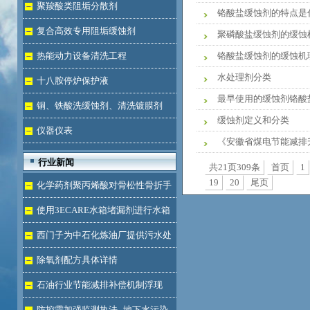
液体
聚羧酸类阻垢分散剂
铬酸盐缓蚀剂的特点是
复合高效专用阻垢缓蚀剂
聚磷酸盐缓蚀剂的缓蚀
热能动力设备清洗工程
铬酸盐缓蚀剂的缓蚀机
水处理剂分类
十八胺停炉保护液
最早使用的缓蚀剂铬酸
铜、铁酸洗缓蚀剂、清洗镀膜剂
缓蚀剂定义和分类
仪器仪表
《安徽省煤电节能减排升级
行业新闻
共21页309条
首页
1
19
20
尾页
化学药剂聚丙烯酸对骨松性骨折手
术成功的用途
使用3ECARE水箱堵漏剂进行水箱
免拆堵漏的维修保养技术
西门子为中石化炼油厂提供污水处
理技术
除氧剂配方具体详情
石油行业节能减排补偿机制浮现
防控需加强监测执法--地下水污染